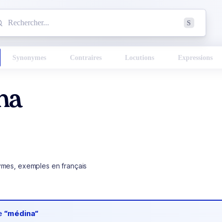
mmencez à chercher un mot dans le dictionnaire :
S
esults found.
Synonymes
Contraires
Locutions
Expressions
na
ymes, exemples en français
de
“médina“