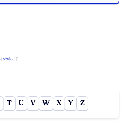
ot
sévice
?
T
U
V
W
X
Y
Z