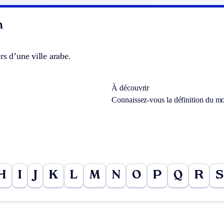
n
rs d’une ville arabe.
À découvrir
Connaissez-vous la définition du m
H
I
J
K
L
M
N
O
P
Q
R
S