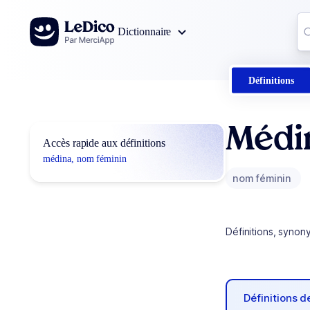
Aller au contenu
Co
Dictionnaire
0
r
Définitions
Médi
Accès rapide aux définitions
médina, nom féminin
nom féminin
Définitions, synon
Définitions 