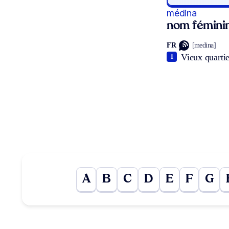
médina
nom fémini
FR
[medina]
Vieux quartie
1
A
B
C
D
E
F
G