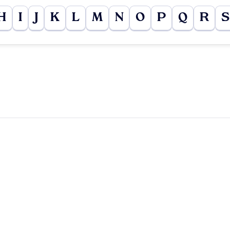
H
I
J
K
L
M
N
O
P
Q
R
S