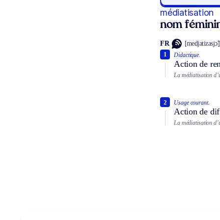
médiatisation
nom fémini
FR
[medjatizasjɔ̃]
1
Didactique.
Action de re
La médiatisation d’u
2
Usage courant.
Action de dif
La médiatisation d’u