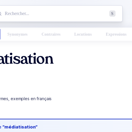
mmencez à chercher un mot dans le dictionnaire :
S
esults found.
Synonymes
Contraires
Locutions
Expressions
tisation
ymes, exemples en français
de
“médiatisation“