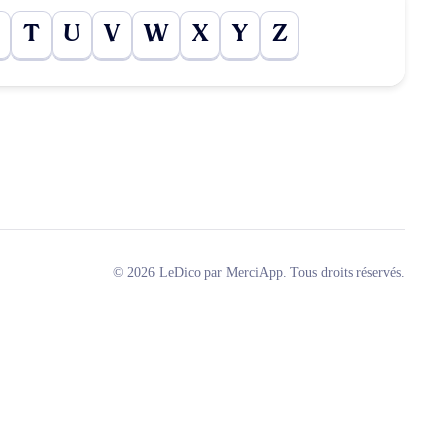
T
U
V
W
X
Y
Z
© 2026 LeDico par MerciApp. Tous droits réservés.