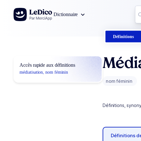
Aller au contenu
Co
Dictionnaire
0
r
Définitions
Média
Accès rapide aux définitions
médiatisation, nom féminin
nom féminin
Définitions, synon
Définitions 