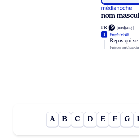
médianoche
nom mascul
FR
[medjanɔʃ]
1
Emploi vieilli.
Repas qui se 
Faisons médianoche
A
B
C
D
E
F
G