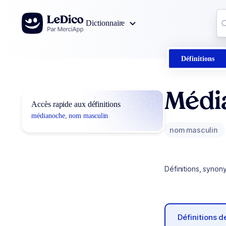
Aller au contenu
Co
Dictionnaire
0
r
Définitions
Médi
Accès rapide aux définitions
médianoche, nom masculin
nom masculin
Définitions, synon
Définitions 