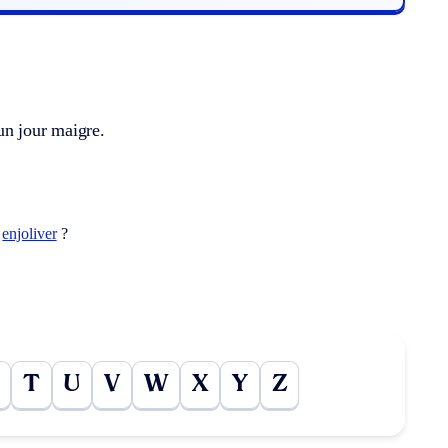
’un jour maigre.
t
enjoliver
?
T
U
V
W
X
Y
Z