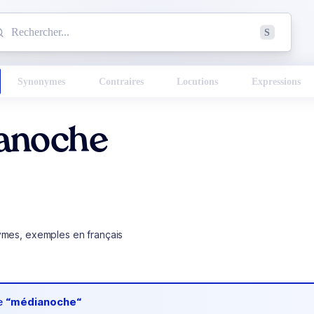
mmencez à chercher un mot dans le dictionnaire :
S
esults found.
Synonymes
Contraires
Locutions
Expressions
anoche
ymes, exemples en français
de
“médianoche“