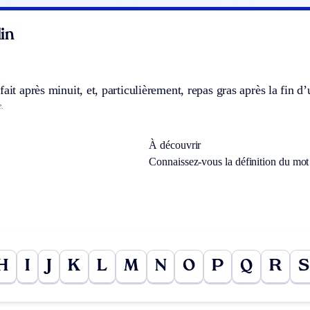
in
fait après minuit, et, particulièrement, repas gras après la fin d
.
À découvrir
Connaissez-vous la définition du mo
H
I
J
K
L
M
N
O
P
Q
R
S