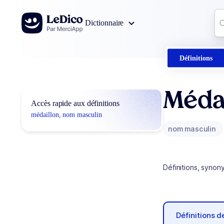
Aller au contenu
Co
Dictionnaire
0
r
Définitions
Méda
Accès rapide aux définitions
médaillon, nom masculin
nom masculin
Définitions, synon
Définitions 