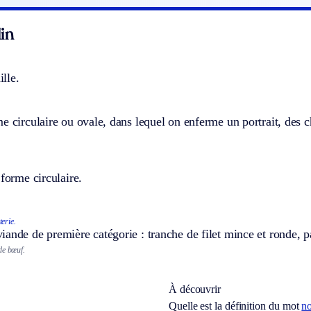
in
lle.
e circulaire ou ovale, dans lequel on enferme un portrait, des c
 forme circulaire.
erie.
ande de première catégorie : tranche de filet mince et ronde, par
de bœuf.
À découvrir
Quelle est la définition du mot
n