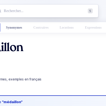
mmencez à chercher un mot dans le dictionnaire :
S
esults found.
Synonymes
Contraires
Locutions
Expressions
illon
ymes, exemples en français
de
“médaillon“