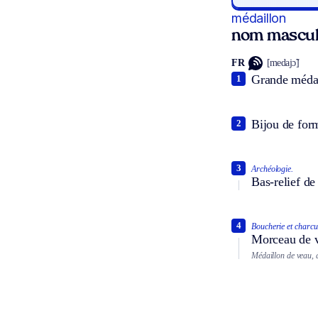
médaillon
nom mascul
FR
[medajɔ̃]
Grande médai
1
Bijou de form
2
3
Archéologie.
Bas-relief de
4
Boucherie et charcut
Morceau de vi
Médaillon de veau, 