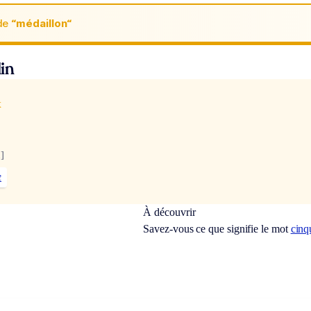
de
“médaillon“
in
x
]
t
À découvrir
Savez-vous ce que signifie le mot
cinq