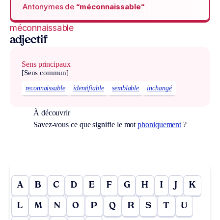
Antonymes de
“méconnaissable“
méconnaissable
adjectif
Sens principaux
[Sens commun]
reconnaissable
identifiable
semblable
inchangé
À découvrir
Savez-vous ce que signifie le mot
phoniquement
?
A
B
C
D
E
F
G
H
I
J
K
L
M
N
O
P
Q
R
S
T
U