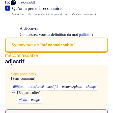
FR
[mekɔnɛsabl]
Qu’on a peine à reconnaître.
1
Son divorce est ce qui pouvait lui arriver de mieux, il est méconnaissable.
À découvrir
Connaissez-vous la définition du mot
palliatif
?
Synonymes de
“méconnaissable“
méconnaissable
adjectif
Sens principaux
[Sens commun]
différent
transformé
modifié
métamorphosé
changé
↪
[En particulier]
vieilli
maigri