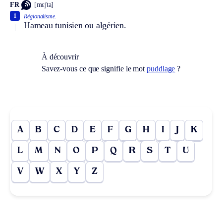
FR
[mɛʃta]
1
Régionalisme.
Hameau tunisien ou algérien.
À découvrir
Savez-vous ce que signifie le mot
puddlage
?
A
B
C
D
E
F
G
H
I
J
K
L
M
N
O
P
Q
R
S
T
U
V
W
X
Y
Z