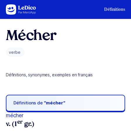
Aller au contenu
Définitions
Mécher
verbe
Définitions, synonymes, exemples en français
Définitions de
“mécher“
mécher
er
v. (1
gr.)