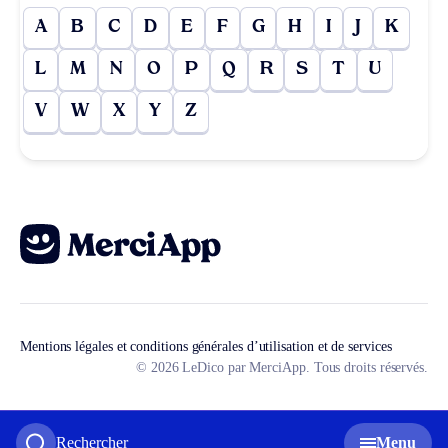
A
B
C
D
E
F
G
H
I
J
K
L
M
N
O
P
Q
R
S
T
U
V
W
X
Y
Z
Mentions légales et conditions générales d’utilisation et de services
© 2026 LeDico par MerciApp. Tous droits réservés.
Rechercher
Menu