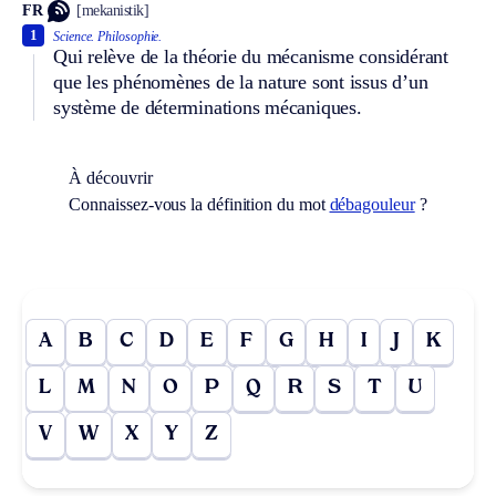
FR
[mekanistik]
1
Science.
Philosophie.
Qui relève de la théorie du mécanisme considérant
que les phénomènes de la nature sont issus d’un
système de déterminations mécaniques.
À découvrir
Connaissez-vous la définition du mot
débagouleur
?
A
B
C
D
E
F
G
H
I
J
K
L
M
N
O
P
Q
R
S
T
U
V
W
X
Y
Z