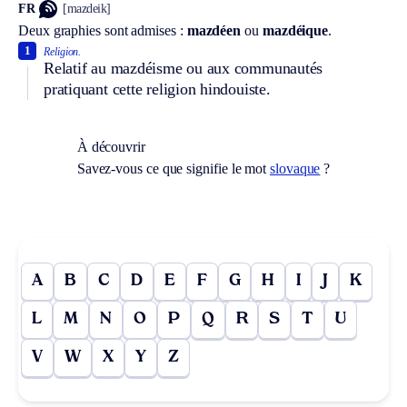
FR
[mazdeik]
Deux graphies sont admises :
mazdéen
ou
mazdéique
.
1
Religion.
Relatif au mazdéisme ou aux communautés
pratiquant cette religion hindouiste.
À découvrir
Savez-vous ce que signifie le mot
slovaque
?
A
B
C
D
E
F
G
H
I
J
K
L
M
N
O
P
Q
R
S
T
U
V
W
X
Y
Z