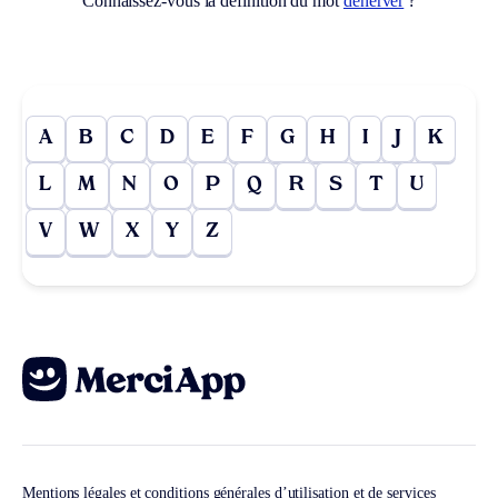
Connaissez-vous la définition du mot
dénerver
?
A
B
C
D
E
F
G
H
I
J
K
L
M
N
O
P
Q
R
S
T
U
V
W
X
Y
Z
Mentions légales et conditions générales d’utilisation et de services