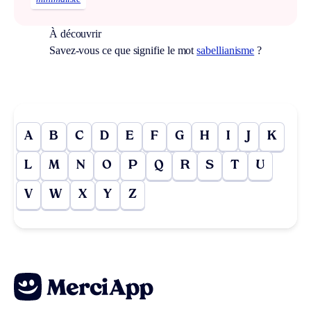
À découvrir
Savez-vous ce que signifie le mot
sabellianisme
?
A
B
C
D
E
F
G
H
I
J
K
L
M
N
O
P
Q
R
S
T
U
V
W
X
Y
Z