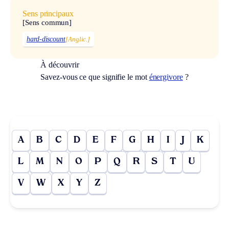
Sens principaux
[Sens commun]
hard-discount
[Anglic.]
À découvrir
Savez-vous ce que signifie le mot
énergivore
?
A
B
C
D
E
F
G
H
I
J
K
L
M
N
O
P
Q
R
S
T
U
V
W
X
Y
Z