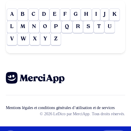
A
B
C
D
E
F
G
H
I
J
K
L
M
N
O
P
Q
R
S
T
U
V
W
X
Y
Z
Mentions légales et conditions générales d’utilisation et de services
© 2026 LeDico par MerciApp. Tous droits réservés.