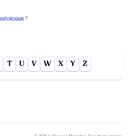
hodyslexique
?
T
U
V
W
X
Y
Z