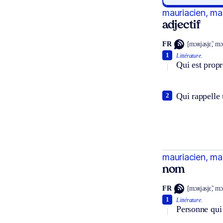
mauriacien, ma
adjectif
FR
[mɔʀjasjɛ̃, mɔ
1
Littérature.
Qui est propr
Qui rappelle
2
mauriacien, ma
nom
FR
[mɔʀjasjɛ̃, mɔ
1
Littérature.
Personne qui 