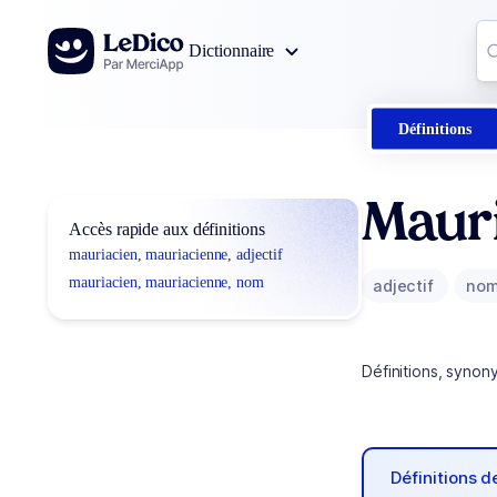
Aller au contenu
Co
Dictionnaire
0
r
Définitions
Mauri
Accès rapide aux définitions
mauriacien, mauriacienne, adjectif
mauriacien, mauriacienne, nom
adjectif
no
Définitions, synon
Définitions 