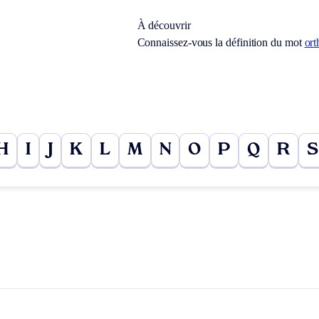
À découvrir
Connaissez-vous la définition du mot
ort
H
I
J
K
L
M
N
O
P
Q
R
S