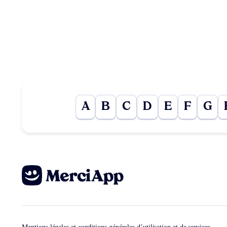
A
B
C
D
E
F
G