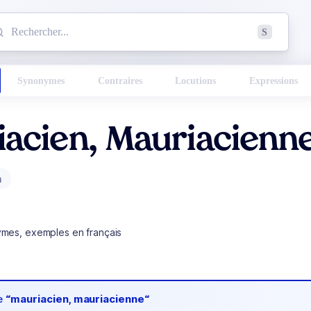
mmencez à chercher un mot dans le dictionnaire :
S
esults found.
Synonymes
Contraires
Locutions
Expressions
acien, Mauriacienn
m
ymes, exemples en français
de
“mauriacien, mauriacienne“