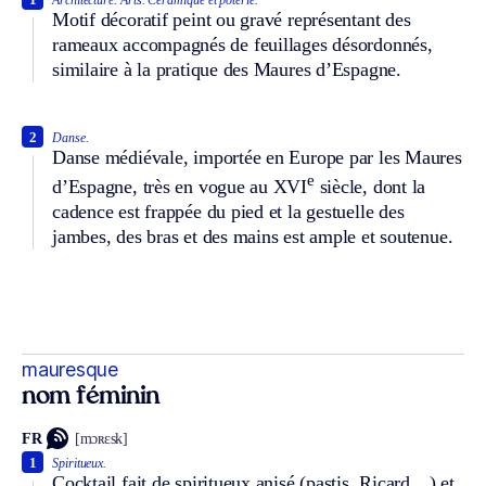
Architecture.
Arts.
Céramique et poterie.
Motif décoratif peint ou gravé représentant des
rameaux accompagnés de feuillages désordonnés,
similaire à la pratique des Maures d’Espagne.
2
Danse.
Danse médiévale, importée en Europe par les Maures
e
d’Espagne, très en vogue au XVI
siècle, dont la
cadence est frappée du pied et la gestuelle des
jambes, des bras et des mains est ample et soutenue.
mauresque
nom féminin
FR
[mɔʀɛsk]
1
Spiritueux.
Cocktail fait de spiritueux anisé (pastis, Ricard…) et