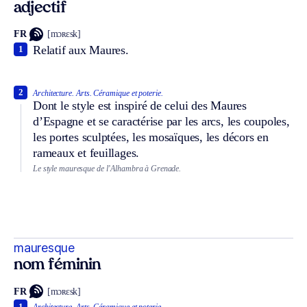
adjectif
FR
[mɔʀɛsk]
Relatif aux Maures.
1
2
Architecture.
Arts.
Céramique et poterie.
Dont le style est inspiré de celui des Maures
d’Espagne et se caractérise par les arcs, les coupoles,
les portes sculptées, les mosaïques, les décors en
rameaux et feuillages.
Le style mauresque de l’Alhambra à Grenade.
mauresque
nom féminin
FR
[mɔʀɛsk]
1