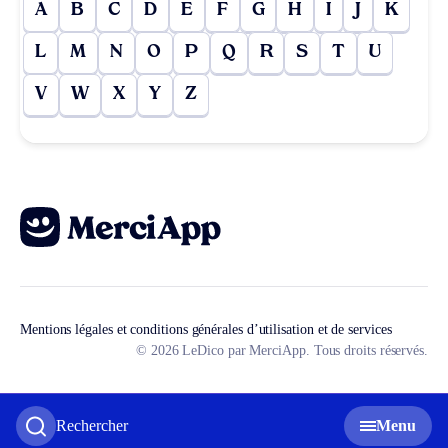
A
B
C
D
E
F
G
H
I
J
K
L
M
N
O
P
Q
R
S
T
U
V
W
X
Y
Z
Mentions légales et conditions générales d’utilisation et de services
© 2026 LeDico par MerciApp. Tous droits réservés.
Rechercher
Menu