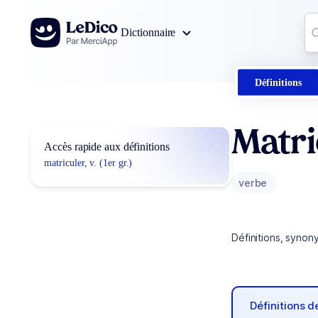
Aller au contenu
Co
Dictionnaire
0
r
Définitions
Matri
Accès rapide aux définitions
matriculer, v. (1er gr.)
verbe
Définitions, synon
Définitions 