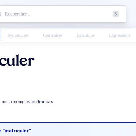
mmencez à chercher un mot dans le dictionnaire :
S
esults found.
Synonymes
Contraires
Locutions
Expressions
culer
ymes, exemples en français
de
“matriculer“