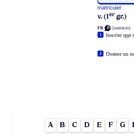
matriculer
er
v. (1
gr.)
FR
[matʀikyle]
Inscrire qqn 
1
Donner un nu
2
A
B
C
D
E
F
G