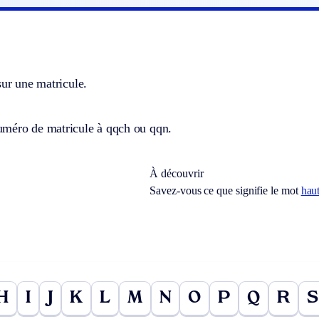
sur une matricule.
méro de matricule à qqch ou qqn.
À découvrir
Savez-vous ce que signifie le mot
hau
H
I
J
K
L
M
N
O
P
Q
R
S