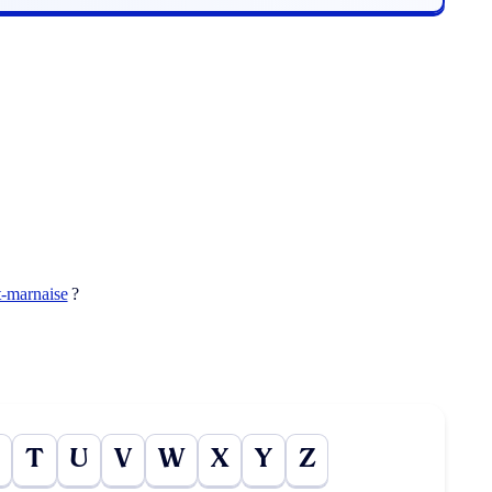
t-marnaise
?
T
U
V
W
X
Y
Z