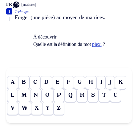
FR
[matʀise]
1
Technique.
Forger (une pièce) au moyen de matrices.
À découvrir
Quelle est la définition du mot
plexi
?
A
B
C
D
E
F
G
H
I
J
K
L
M
N
O
P
Q
R
S
T
U
V
W
X
Y
Z