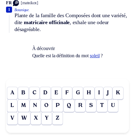
FR
[matʀikɛʀ]
1
Botanique.
Plante de la famille des Composées dont une variété,
dite
matricaire officinale
, exhale une odeur
désagréable.
À découvrir
Quelle est la définition du mot
soleil
?
A
B
C
D
E
F
G
H
I
J
K
L
M
N
O
P
Q
R
S
T
U
V
W
X
Y
Z