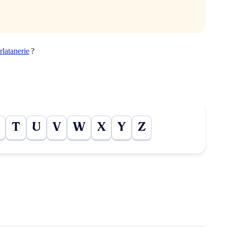
rlatanerie
?
T
U
V
W
X
Y
Z