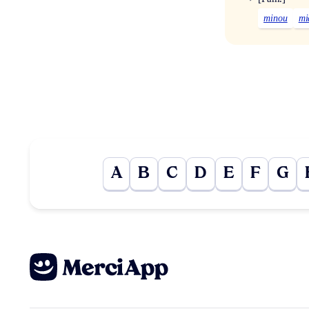
minou
mi
A
B
C
D
E
F
G