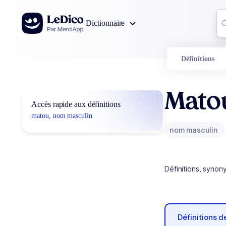
Aller au contenu
Co
Dictionnaire
0
r
Définitions
Mato
Accès rapide aux définitions
matou, nom masculin
nom masculin
Définitions, synon
Définitions 