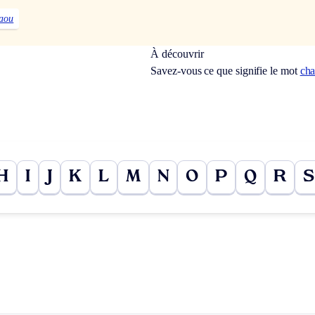
aou
À découvrir
Savez-vous ce que signifie le mot
cha
H
I
J
K
L
M
N
O
P
Q
R
S