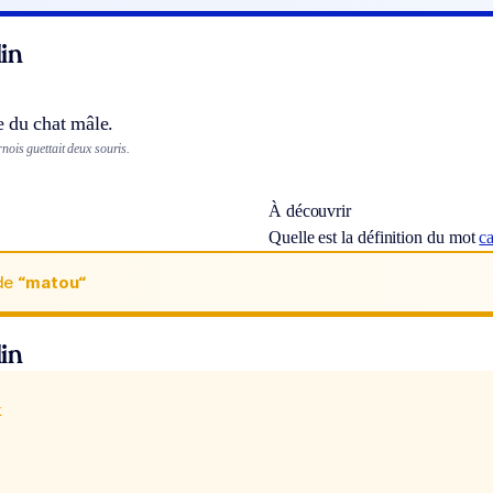
in
 du chat mâle.
ois guettait deux souris.
À découvrir
Quelle est la définition du mot
c
de
“matou“
in
x