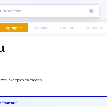
mmencez à chercher un mot dans le dictionnaire :
S
esults found.
Synonymes
Contraires
Locutions
Expressions
u
ymes, exemples en français
de
“matou“