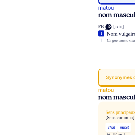
matou
nom mascul
FR
[matu]
Nom vulgaire
1
Un gros matou sourn
Synonymes 
matou
nom mascul
Sens principau
[Sens commun]
chat
minet
↪
[Fam.]