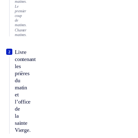
matines.
Le
premier
coup
de
matines.
Chanter
matines.
Livre
2
contenant
les
prières
du
matin
et
l’office
de
la
sainte
Vierge.