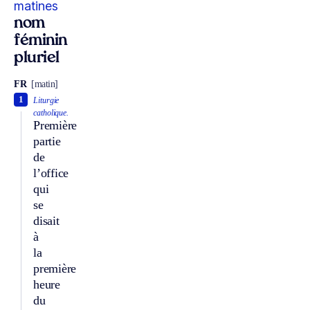
matines
nom
féminin
pluriel
FR
[matin]
1
Liturgie
catholique.
Première
partie
de
l’office
qui
se
disait
à
la
première
heure
du