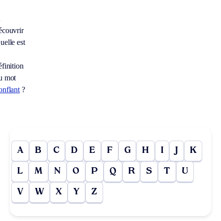
À
écouvrir
uelle est
éfinition
u mot
onflant
?
A
B
C
D
E
F
G
H
I
J
K
L
M
N
O
P
Q
R
S
T
U
V
W
X
Y
Z