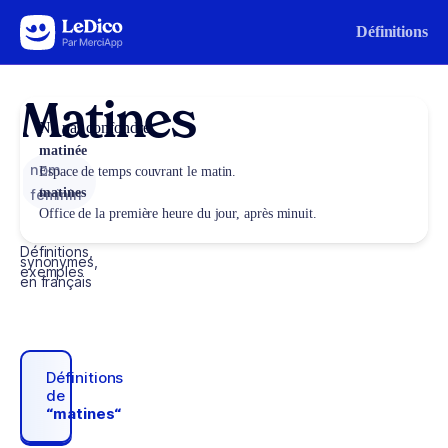
Aller au contenu
Définitions
Matines
Ne pas confondre
matinée
nom
Espace de temps couvrant le matin.
matines
féminin
Office de la première heure du jour, après minuit.
Définitions,
synonymes,
exemples
en français
Définitions
de
“matines“