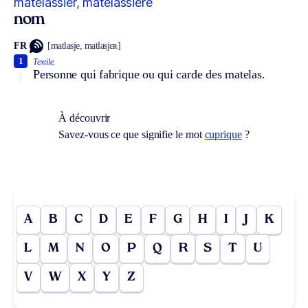
matelassier, matelassière
nom
FR
[matlasje, matlasjɛʀ]
1
Textile.
Personne qui fabrique ou qui carde des matelas.
À découvrir
Savez-vous ce que signifie le mot
cuprique
?
A
B
C
D
E
F
G
H
I
J
K
L
M
N
O
P
Q
R
S
T
U
V
W
X
Y
Z