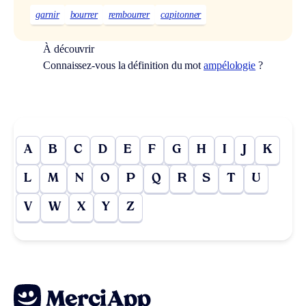
garnir
bourrer
rembourrer
capitonner
À découvrir
Connaissez-vous la définition du mot
ampélologie
?
A
B
C
D
E
F
G
H
I
J
K
L
M
N
O
P
Q
R
S
T
U
V
W
X
Y
Z