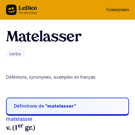
Aller au contenu
Synonymes
Matelasser
verbe
Définitions, synonymes, exemples en français
Définitions de
“matelasser“
matelasser
er
v. (1
gr.)