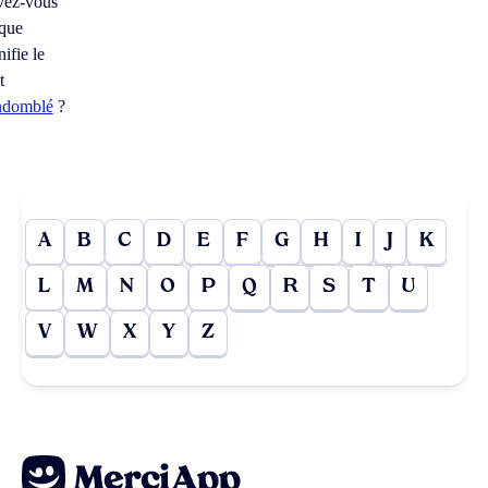
vez-vous
 que
nifie le
t
ndomblé
?
A
B
C
D
E
F
G
H
I
J
K
L
M
N
O
P
Q
R
S
T
U
V
W
X
Y
Z