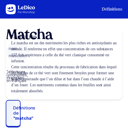
Aller au contenu
Définitions
Matcha
En savoir plus
Le matcha est un des nutriments les plus riches en antioxydants au
nom
monde. Il renferme en effet une concentration de ces substances
137 fois supérieure à celle du thé vert classique consommé en
masculin
infusion.
Cette concentration résulte du processus de fabrication dans lequel
Définitions,
les feuilles de ce thé vert sont finement broyées pour former une
synonymes,
exemples
poudre émeraude que l’on dilue et bat dans l’eau chaude à l’aide
en français
d’un fouet. Les nutriments contenus dans les feuilles sont ainsi
totalement absorbés.
Définitions
de
“matcha“