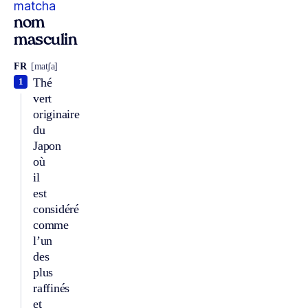
matcha
nom
masculin
FR
[matʃa]
Thé
1
vert
originaire
du
Japon
où
il
est
considéré
comme
l’un
des
plus
raffinés
et