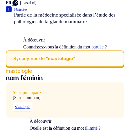
FR
[mastɔlɔʒi]
1
Médecine.
Partie de la médecine spécialisée dans l’étude des
pathologies de la glande mammaire.
À découvrir
Connaissez-vous la définition du mot
parulie
?
Synonymes de
“mastologie“
mastologie
nom féminin
Sens principaux
[Sens commun]
sénologie
À découvrir
Quelle est la définition du mot
illimité
?