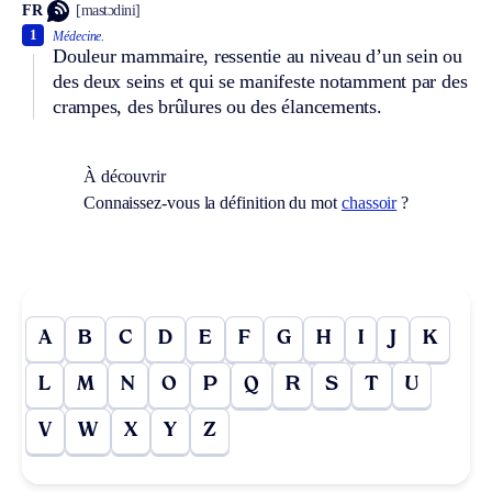
FR
[mastɔdini]
1
Médecine.
Douleur mammaire, ressentie au niveau d’un sein ou
des deux seins et qui se manifeste notamment par des
crampes, des brûlures ou des élancements.
À découvrir
Connaissez-vous la définition du mot
chassoir
?
A
B
C
D
E
F
G
H
I
J
K
L
M
N
O
P
Q
R
S
T
U
V
W
X
Y
Z