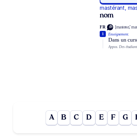
mastérant, ma
nom
FR
[masteʀɑ̃, mas
1
Enseignement.
Dans un cursu
Appos.
Des étudiant
A
B
C
D
E
F
G