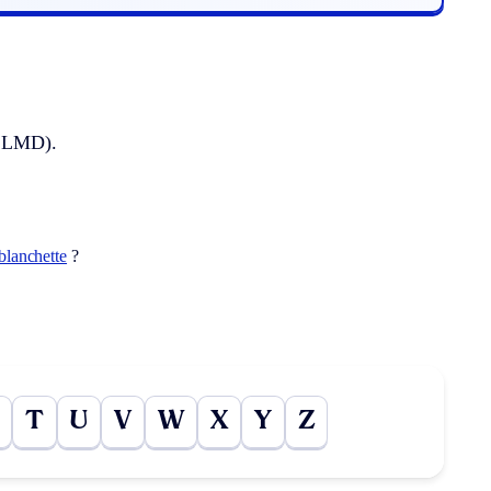
le LMD).
blanchette
?
T
U
V
W
X
Y
Z