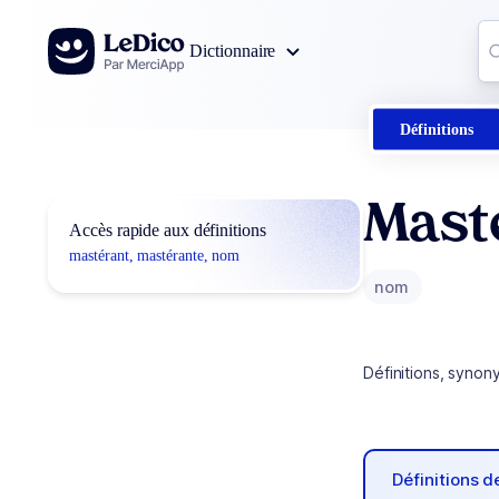
Aller au contenu
Co
Dictionnaire
0
r
Définitions
Mast
Accès rapide aux définitions
mastérant, mastérante, nom
nom
Définitions, synon
Définitions 