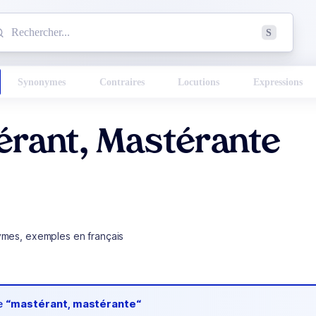
mmencez à chercher un mot dans le dictionnaire :
S
esults found.
Synonymes
Contraires
Locutions
Expressions
érant, Mastérante
ymes, exemples en français
de
“mastérant, mastérante“