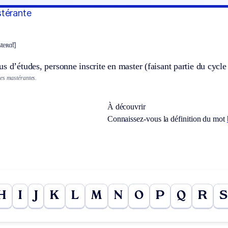
stérante
teʀɑ̃t]
s d’études, personne inscrite en master (faisant partie du cyc
es mastérantes.
À découvrir
Connaissez-vous la définition du mot
H
I
J
K
L
M
N
O
P
Q
R
S