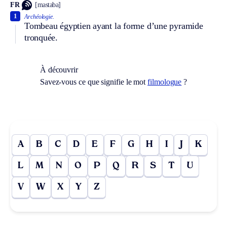
FR
[mastaba]
1
Archéologie.
Tombeau égyptien ayant la forme d’une pyramide
tronquée.
À découvrir
Savez-vous ce que signifie le mot
filmologue
?
A
B
C
D
E
F
G
H
I
J
K
L
M
N
O
P
Q
R
S
T
U
V
W
X
Y
Z