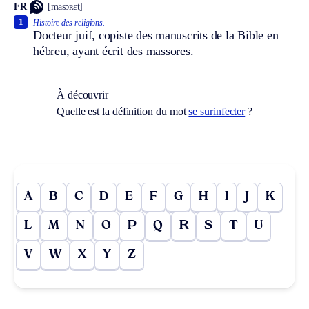
FR
[masɔʀɛt]
1
Histoire des religions.
Docteur juif, copiste des manuscrits de la Bible en
hébreu, ayant écrit des massores.
À découvrir
Quelle est la définition du mot
se surinfecter
?
A
B
C
D
E
F
G
H
I
J
K
L
M
N
O
P
Q
R
S
T
U
V
W
X
Y
Z