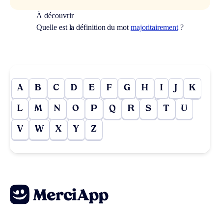
À découvrir
Quelle est la définition du mot
majoritairement
?
A
B
C
D
E
F
G
H
I
J
K
L
M
N
O
P
Q
R
S
T
U
V
W
X
Y
Z