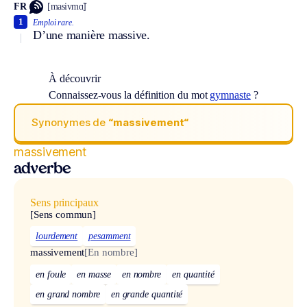
FR
[masivmɑ̃]
1
Emploi rare.
D’une manière massive.
À découvrir
Connaissez-vous la définition du mot
gymnaste
?
Synonymes de
“massivement“
massivement
adverbe
Sens principaux
[Sens commun]
lourdement
pesamment
massivement
[En nombre]
en foule
en masse
en nombre
en quantité
en grand nombre
en grande quantité