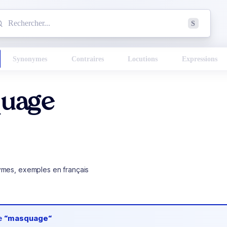
mmencez à chercher un mot dans le dictionnaire :
S
esults found.
Synonymes
Contraires
Locutions
Expressions
uage
ymes, exemples en français
de
“masquage“