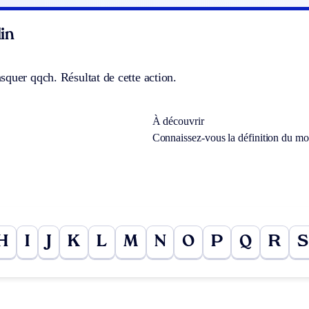
in
quer qqch. Résultat de cette action.
À découvrir
Connaissez-vous la définition du m
H
I
J
K
L
M
N
O
P
Q
R
S