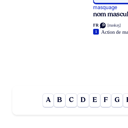
masquage
nom mascul
FR
[maskaʒ]
Action de mas
1
A
B
C
D
E
F
G