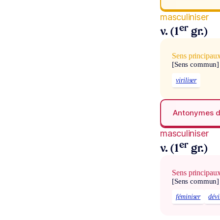
masculiniser
er
v. (1
gr.)
Sens principau
[Sens commun]
viriliser
Antonymes 
masculiniser
er
v. (1
gr.)
Sens principau
[Sens commun]
féminiser
dévi