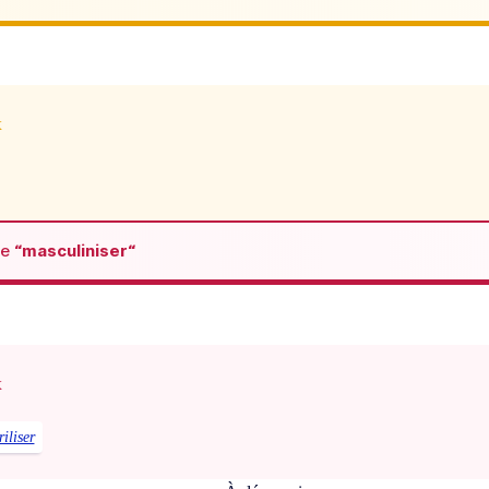
x
de
“masculiniser“
x
riliser