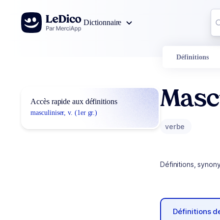
Aller au contenu
Co
Dictionnaire
0
r
Définitions
Mascu
Accès rapide aux définitions
masculiniser, v. (1er gr.)
verbe
Définitions, synon
Définitions 