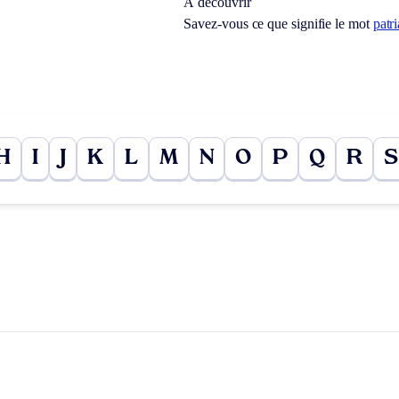
À découvrir
Savez-vous ce que signifie le mot
patr
H
I
J
K
L
M
N
O
P
Q
R
S