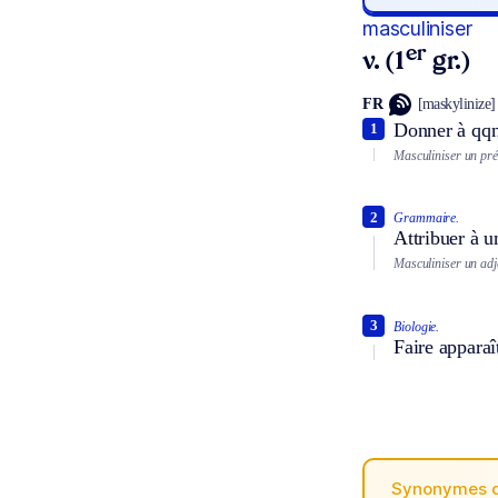
masculiniser
er
v. (1
gr.)
FR
[maskylinize]
Donner à qqn
1
Masculiniser un pr
2
Grammaire.
Attribuer à u
Masculiniser un adje
3
Biologie.
Faire apparaî
Synonymes 