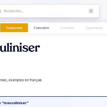
mmencez à chercher un mot dans le dictionnaire :
S
esults found.
Synonymes
Contraires
Locutions
Expressions
liniser
ymes, exemples en français
de
“masculiniser“