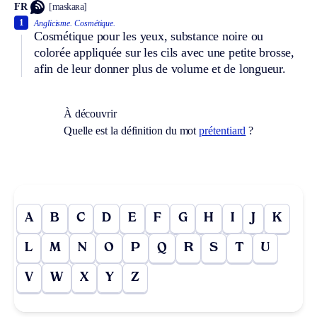
FR
[maskaʀa]
1
Anglicisme.
Cosmétique.
Cosmétique pour les yeux, substance noire ou
colorée appliquée sur les cils avec une petite brosse,
afin de leur donner plus de volume et de longueur.
À découvrir
Quelle est la définition du mot
prétentiard
?
A
B
C
D
E
F
G
H
I
J
K
L
M
N
O
P
Q
R
S
T
U
V
W
X
Y
Z