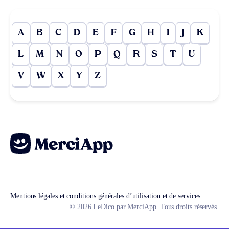
A
B
C
D
E
F
G
H
I
J
K
L
M
N
O
P
Q
R
S
T
U
V
W
X
Y
Z
Mentions légales et conditions générales d’utilisation et de services
© 2026 LeDico par MerciApp. Tous droits réservés.