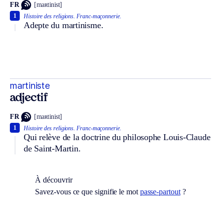
FR
[maʀtinist]
1
Histoire des religions.
Franc-maçonnerie.
Adepte du martinisme.
martiniste
adjectif
FR
[maʀtinist]
1
Histoire des religions.
Franc-maçonnerie.
Qui relève de la doctrine du philosophe Louis-Claude
de Saint-Martin.
À découvrir
Savez-vous ce que signifie le mot
passe-partout
?