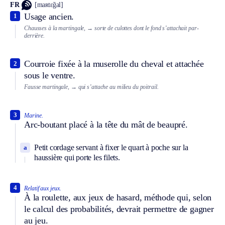
FR
[maʀtɛ̃gal]
Usage ancien.
1
Chausses à la martingale,
→ sorte de culottes dont le fond s’attachait par-
derrière.
Courroie fixée à la muserolle du cheval et attachée
2
sous le ventre.
Fausse martingale,
→ qui s’attache au milieu du poitrail.
3
Marine.
Arc-boutant placé à la tête du mât de beaupré.
Petit cordage servant à fixer le quart à poche sur la
a
haussière qui porte les filets.
4
Relatif aux jeux.
À la roulette, aux jeux de hasard, méthode qui, selon
le calcul des probabilités, devrait permettre de gagner
au jeu.