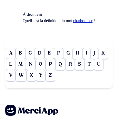
À découvrir
Quelle est la définition du mot
charbouiller
?
A
B
C
D
E
F
G
H
I
J
K
L
M
N
O
P
Q
R
S
T
U
V
W
X
Y
Z