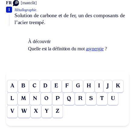
FR
[maʀtɛ̃sit]
1
Métallographie.
Solution de carbone et de fer, un des composants de
l’acier trempé.
À découvrir
Quelle est la définition du mot
asynergie
?
A
B
C
D
E
F
G
H
I
J
K
L
M
N
O
P
Q
R
S
T
U
V
W
X
Y
Z