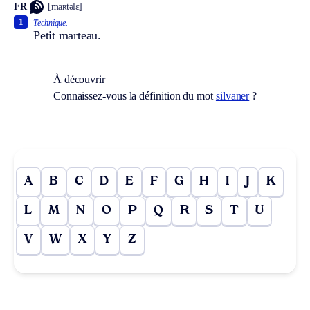
FR
[maʀtəlɛ]
1
Technique.
Petit marteau.
À découvrir
Connaissez-vous la définition du mot
silvaner
?
A
B
C
D
E
F
G
H
I
J
K
L
M
N
O
P
Q
R
S
T
U
V
W
X
Y
Z