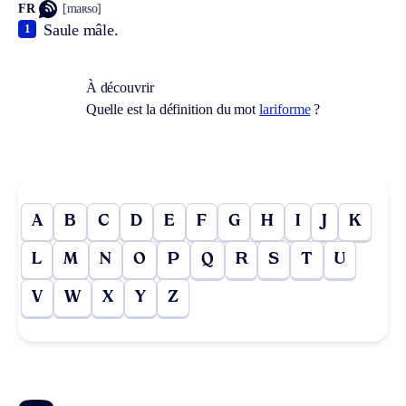
FR
[maʀso]
Saule mâle.
1
À découvrir
Quelle est la définition du mot
lariforme
?
A
B
C
D
E
F
G
H
I
J
K
L
M
N
O
P
Q
R
S
T
U
V
W
X
Y
Z