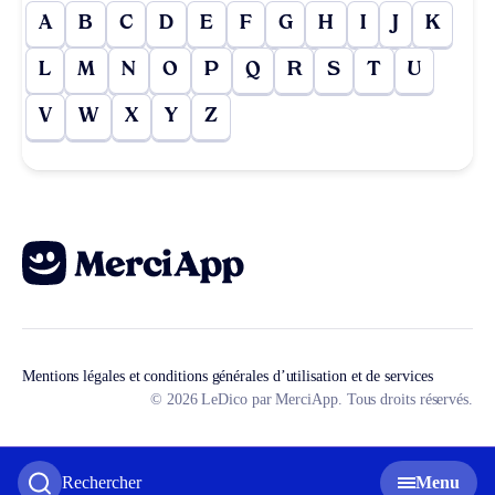
A
B
C
D
E
F
G
H
I
J
K
L
M
N
O
P
Q
R
S
T
U
V
W
X
Y
Z
Mentions légales et conditions générales d’utilisation et de services
© 2026 LeDico par MerciApp. Tous droits réservés.
Rechercher
Menu