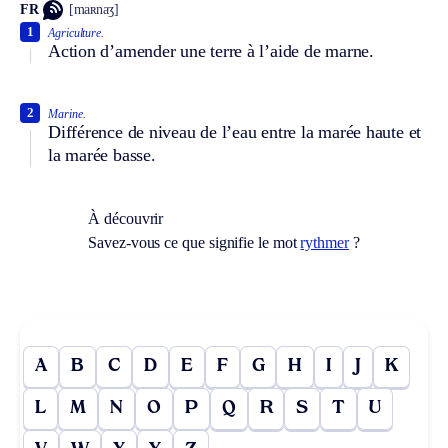
FR
[maʀnaʒ]
1
Agriculture.
Action d’amender une terre à l’aide de marne.
2
Marine.
Différence de niveau de l’eau entre la marée haute et
la marée basse.
À découvrir
Savez-vous ce que signifie le mot
rythmer
?
A
B
C
D
E
F
G
H
I
J
K
L
M
N
O
P
Q
R
S
T
U