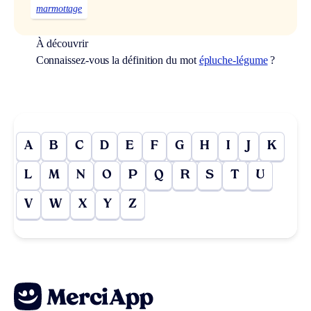
marmottage
À découvrir
Connaissez-vous la définition du mot
épluche-légume
?
A
B
C
D
E
F
G
H
I
J
K
L
M
N
O
P
Q
R
S
T
U
V
W
X
Y
Z