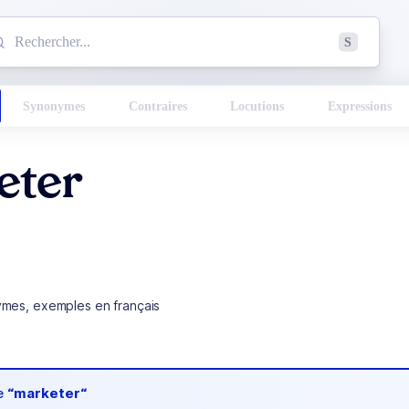
mmencez à chercher un mot dans le dictionnaire :
S
esults found.
Synonymes
Contraires
Locutions
Expressions
eter
ymes, exemples en français
de
“marketer“