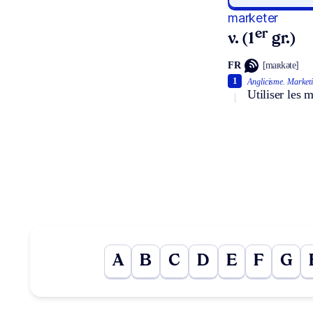
marketer
er
v. (1
gr.)
FR
[maʀkəte]
1
Anglicisme.
Marketi
Utiliser les 
A
B
C
D
E
F
G