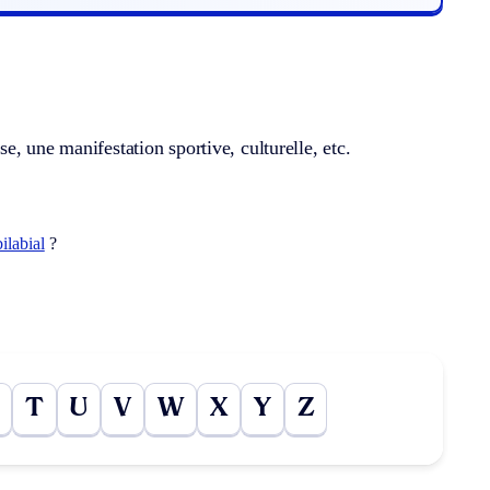
, une manifestation sportive, culturelle, etc.
bilabial
?
T
U
V
W
X
Y
Z