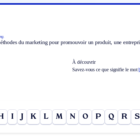
ng.
méthodes du marketing pour promouvoir un produit, une entreprise
À découvrir
Savez-vous ce que signifie le mot
H
I
J
K
L
M
N
O
P
Q
R
S