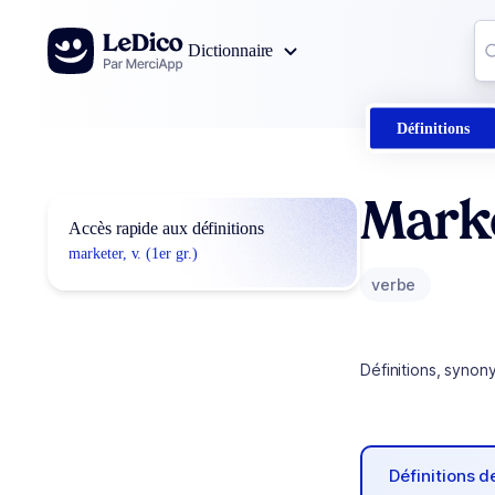
Aller au contenu
Co
Dictionnaire
0
r
Définitions
Mark
Accès rapide aux définitions
marketer, v. (1er gr.)
verbe
Définitions, synon
Définitions 