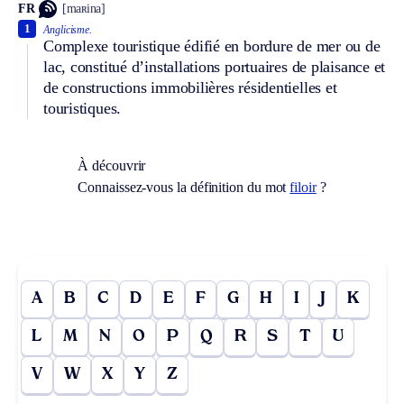
FR
[maʀina]
1
Anglicisme.
Complexe touristique édifié en bordure de mer ou de
lac, constitué d’installations portuaires de plaisance et
de constructions immobilières résidentielles et
touristiques.
À découvrir
Connaissez-vous la définition du mot
filoir
?
A
B
C
D
E
F
G
H
I
J
K
L
M
N
O
P
Q
R
S
T
U
V
W
X
Y
Z