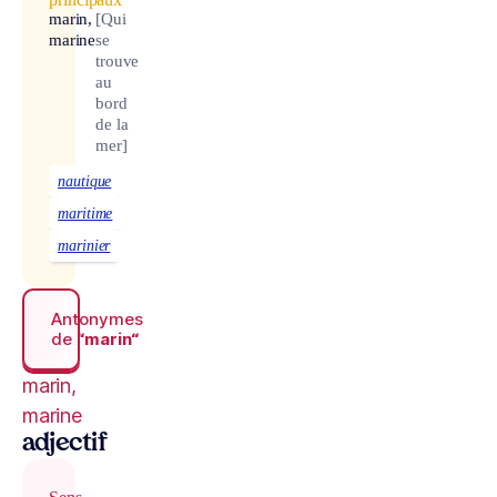
marin,
[Qui
marine
se
trouve
au
bord
de la
mer]
nautique
maritime
marinier
Antonymes
de
“marin“
marin,
marine
adjectif