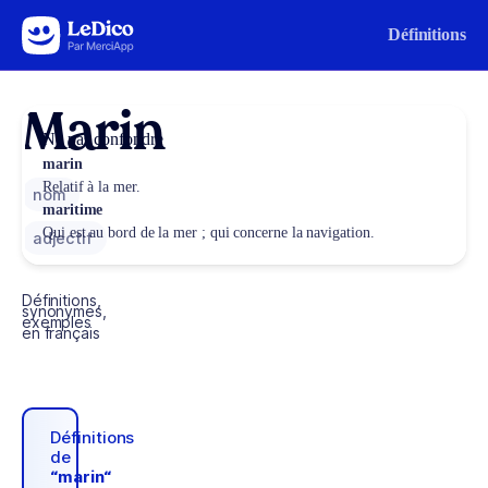
Aller au contenu
Définitions
Marin
Ne pas confondre
marin
Relatif à la mer.
nom
maritime
Qui est au bord de la mer ; qui concerne la navigation.
adjectif
Définitions,
synonymes,
exemples
en français
Définitions
de
“marin“