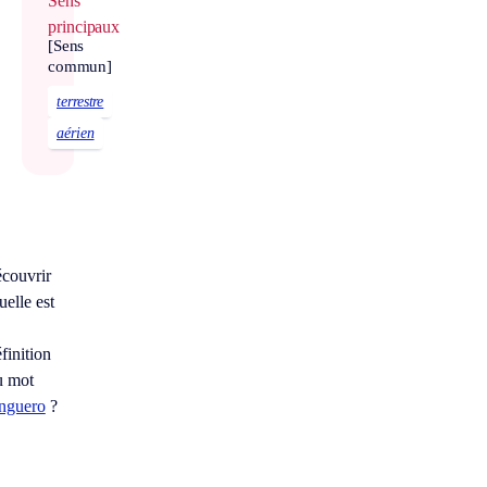
Sens
principaux
[Sens
commun]
terrestre
aérien
écouvrir
elle est
finition
u mot
anguero
?