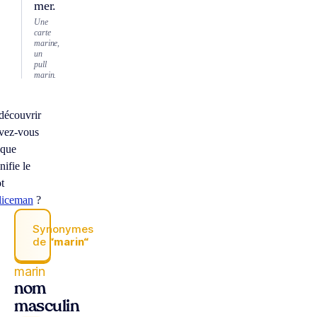
mer.
Une
carte
marine,
un
pull
marin.
découvrir
vez-vous
 que
nifie le
t
liceman
?
Synonymes
de
“marin“
marin
nom
masculin