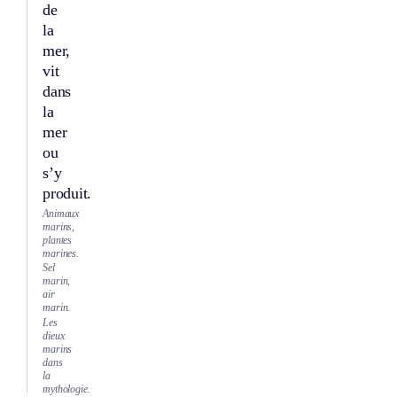
de
la
mer,
vit
dans
la
mer
ou
s’y
produit.
Animaux
marins,
plantes
marines.
Sel
marin,
air
marin.
Les
dieux
marins
dans
la
mythologie.