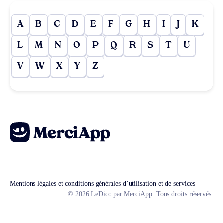
A
B
C
D
E
F
G
H
I
J
K
L
M
N
O
P
Q
R
S
T
U
V
W
X
Y
Z
Mentions légales et conditions générales d’utilisation et de services
© 2026 LeDico par MerciApp. Tous droits réservés.