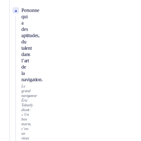
Personne
a
qui
a
des
aptitudes,
du
talent
dans
l’art
de
la
navigation.
Le
grand
navigateur
Éric
Tabarly
disait :
« Un
bon
marin,
c’est
un
vieux