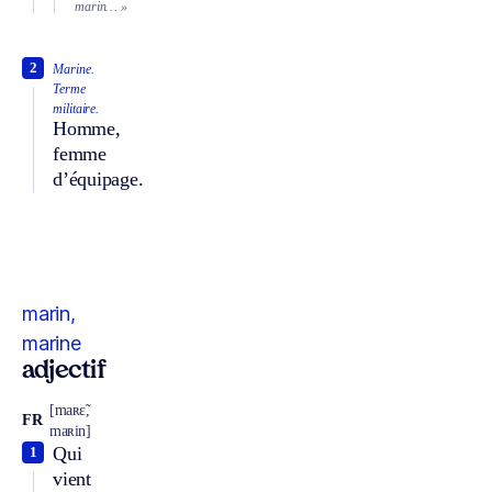
marin… »
2
Marine.
Terme
militaire.
Homme,
femme
d’équipage.
marin,
marine
adjectif
[maʀɛ̃,
FR
maʀin]
Qui
1
vient