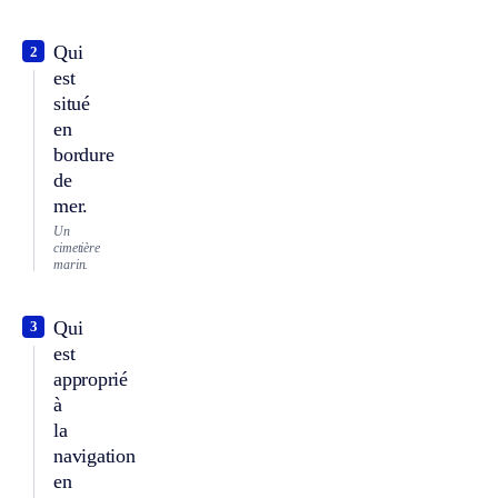
Qui
2
est
situé
en
bordure
de
mer.
Un
cimetière
marin.
Qui
3
est
approprié
à
la
navigation
en