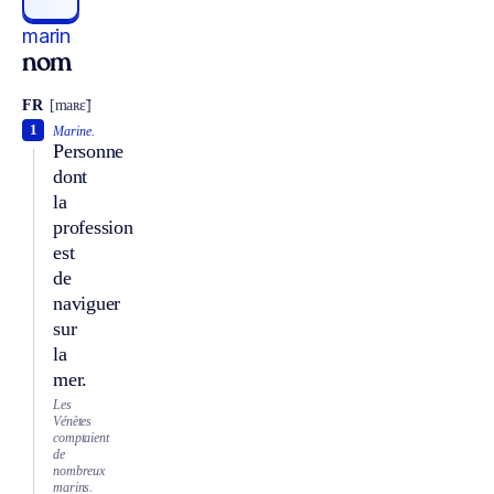
marin
nom
FR
[maʀɛ̃]
1
Marine.
Personne
dont
la
profession
est
de
naviguer
sur
la
mer.
Les
Vénètes
comptaient
de
nombreux
marins.