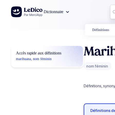
Aller au contenu
Co
Dictionnaire
0
r
Définitions
Mari
Accès rapide aux définitions
marihuana, nom féminin
nom féminin
Définitions, synon
Définitions 