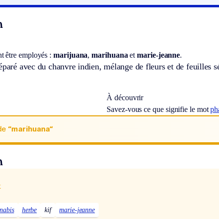
n
t être employés :
marijuana
,
marihuana
et
marie-jeanne
.
éparé avec du chanvre indien, mélange de fleurs et de feuilles 
À découvrir
Savez-vous ce que signifie le mot
ph
de
“marihuana“
n
x
nabis
herbe
kif
marie-jeanne