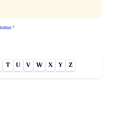
ologique
?
T
U
V
W
X
Y
Z