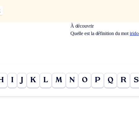
t
À découvrir
Quelle est la définition du mot
irid
H
I
J
K
L
M
N
O
P
Q
R
S