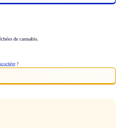
séchées de cannabis.
acochère
?