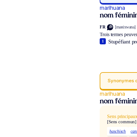
marihuana
nom fémini
FR
[maʀixwana]
Trois termes peuven
Stupéfiant pr
1
Synonymes 
marihuana
nom fémini
Sens principau
[Sens commun]
haschisch
can