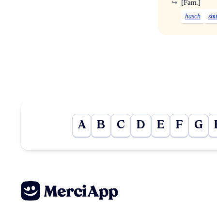
↪
[Fam.]
hasch
shi
A
B
C
D
E
F
G