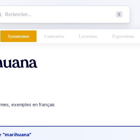
mmencez à chercher un mot dans le dictionnaire :
S
esults found.
Synonymes
Contraires
Locutions
Expressions
huana
ymes, exemples en français
de
“marihuana“