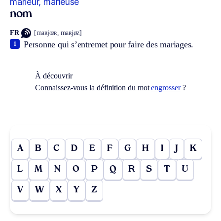
marieur, marieuse
nom
FR
[maʀjœʀ, maʀjøz]
Personne qui s’entremet pour faire des mariages.
1
À découvrir
Connaissez-vous la définition du mot
engrosser
?
A
B
C
D
E
F
G
H
I
J
K
L
M
N
O
P
Q
R
S
T
U
V
W
X
Y
Z