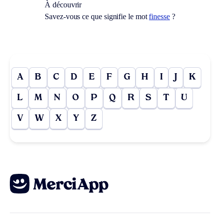
À découvrir
Savez-vous ce que signifie le mot
finesse
?
A
B
C
D
E
F
G
H
I
J
K
L
M
N
O
P
Q
R
S
T
U
V
W
X
Y
Z