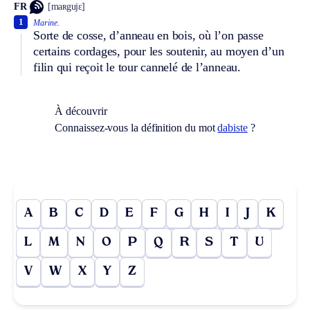
FR
[maʀgujɛ]
1
Marine.
Sorte de cosse, d’anneau en bois, où l’on passe
certains cordages, pour les soutenir, au moyen d’un
filin qui reçoit le tour cannelé de l’anneau.
À découvrir
Connaissez-vous la définition du mot
dabiste
?
A
B
C
D
E
F
G
H
I
J
K
L
M
N
O
P
Q
R
S
T
U
V
W
X
Y
Z