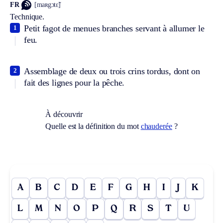
FR
[maʀgɔtɛ̃]
Technique.
Petit fagot de menues branches servant à allumer le
1
feu.
Assemblage de deux ou trois crins tordus, dont on
2
fait des lignes pour la pêche.
À découvrir
Quelle est la définition du mot
chauderée
?
A
B
C
D
E
F
G
H
I
J
K
L
M
N
O
P
Q
R
S
T
U