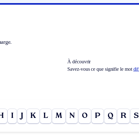
arge.
À découvrir
Savez-vous ce que signifie le mot
di
H
I
J
K
L
M
N
O
P
Q
R
S