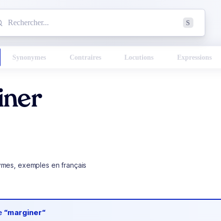
mmencez à chercher un mot dans le dictionnaire :
S
esults found.
Synonymes
Contraires
Locutions
Expressions
iner
ymes, exemples en français
de
“marginer“