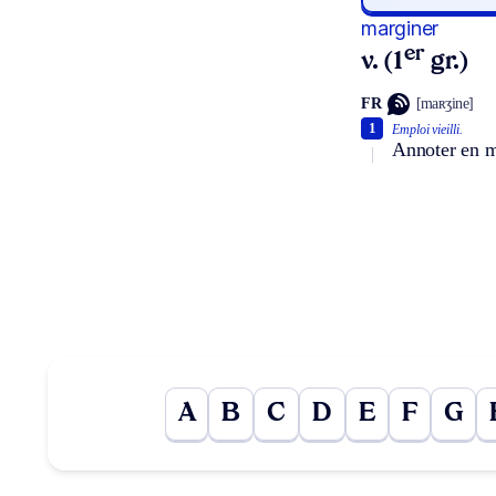
marginer
er
v. (1
gr.)
FR
[maʀʒine]
1
Emploi vieilli.
Annoter en m
A
B
C
D
E
F
G