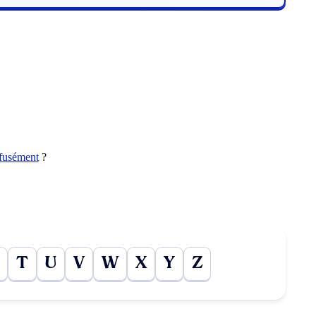
ffusément
?
T
U
V
W
X
Y
Z