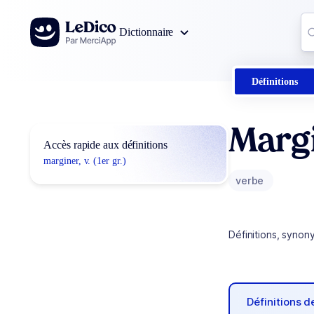
Aller au contenu
Co
Dictionnaire
0
r
Définitions
Marg
Accès rapide aux définitions
marginer, v. (1er gr.)
verbe
Définitions, synon
Définitions 