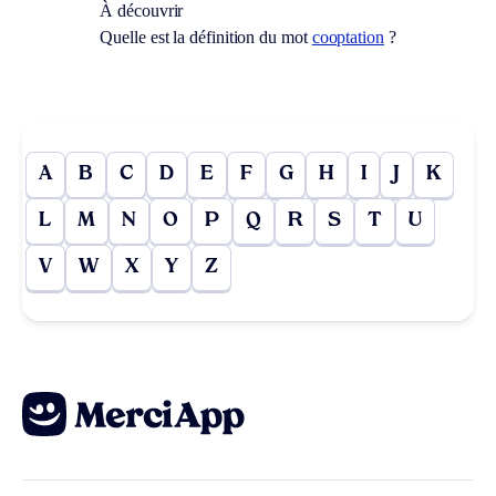
À découvrir
Quelle est la définition du mot
cooptation
?
A
B
C
D
E
F
G
H
I
J
K
L
M
N
O
P
Q
R
S
T
U
V
W
X
Y
Z